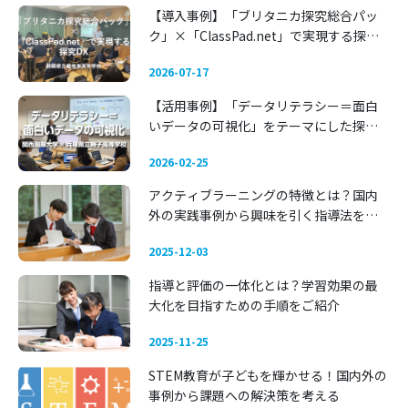
【導入事例】「ブリタニカ探究総合パッ
ク」×「ClassPad.net」で実現する探究
DX 〜静岡県立藤枝東高等学校〜
2026-07-17
【活用事例】「データリテラシー＝面白
いデータの可視化」をテーマにした探究
学習 —— 関西国際大学 × 兵庫県立舞子高
2026-02-25
等学校
アクティブラーニングの特徴とは？国内
外の実践事例から興味を引く指導法を考
える
2025-12-03
指導と評価の一体化とは？学習効果の最
大化を目指すための手順をご紹介
2025-11-25
STEM教育が子どもを輝かせる！国内外の
事例から課題への解決策を考える