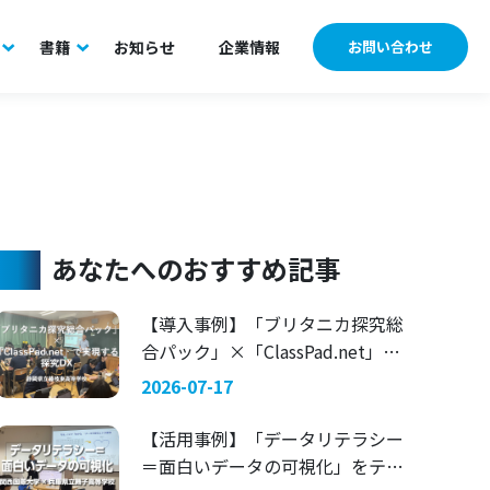
書籍
お知らせ
企業情報
お問い合わせ
あなたへのおすすめ記事
【導入事例】「ブリタニカ探究総
合パック」×「ClassPad.net」で
実現する探究DX 〜静岡県立藤枝
2026-07-17
東高等学校〜
【活用事例】「データリテラシー
＝面白いデータの可視化」をテー