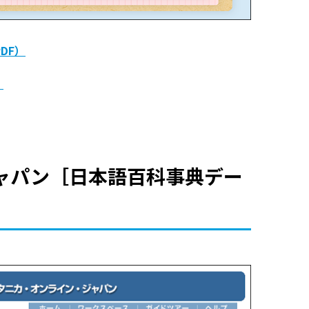
DF）
）
ャパン［日本語百科事典デー