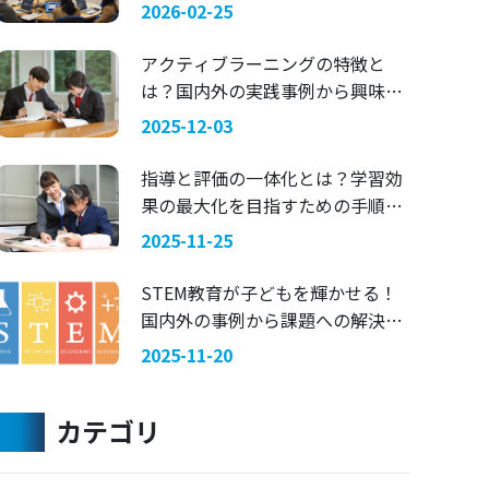
マにした探究学習 —— 関西国際大
2026-02-25
学 × 兵庫県立舞子高等学校
アクティブラーニングの特徴と
は？国内外の実践事例から興味を
引く指導法を考える
2025-12-03
指導と評価の一体化とは？学習効
果の最大化を目指すための手順を
ご紹介
2025-11-25
STEM教育が子どもを輝かせる！
国内外の事例から課題への解決策
を考える
2025-11-20
カテゴリ