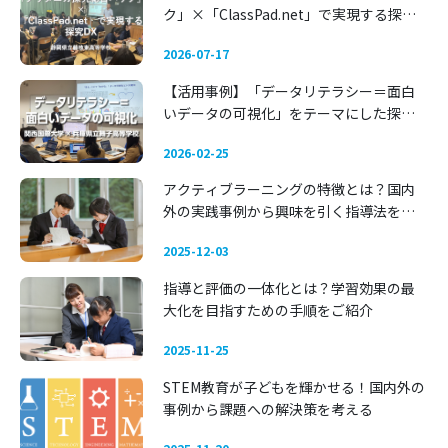
ク」×「ClassPad.net」で実現する探究
DX 〜静岡県立藤枝東高等学校〜
2026-07-17
【活用事例】「データリテラシー＝面白
いデータの可視化」をテーマにした探究
学習 —— 関西国際大学 × 兵庫県立舞子高
2026-02-25
等学校
アクティブラーニングの特徴とは？国内
外の実践事例から興味を引く指導法を考
える
2025-12-03
指導と評価の一体化とは？学習効果の最
大化を目指すための手順をご紹介
2025-11-25
STEM教育が子どもを輝かせる！国内外の
事例から課題への解決策を考える