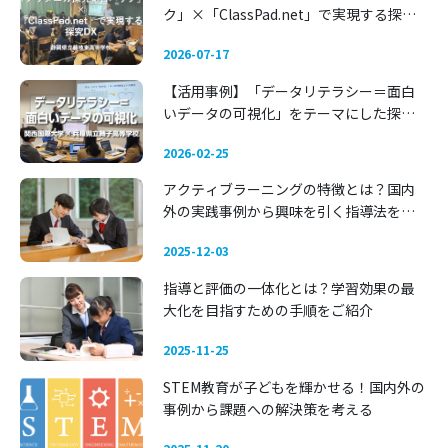
ク」×「ClassPad.net」で実現する探究
DX 〜静岡県立藤枝東高等学校〜
2026-07-17
【活用事例】「データリテラシー＝面白
いデータの可視化」をテーマにした探究
学習 —— 関西国際大学 × 兵庫県立舞子高
2026-02-25
等学校
アクティブラーニングの特徴とは？国内
外の実践事例から興味を引く指導法を考
える
2025-12-03
指導と評価の一体化とは？学習効果の最
大化を目指すための手順をご紹介
2025-11-25
STEM教育が子どもを輝かせる！国内外の
事例から課題への解決策を考える