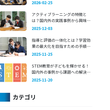
マにした探究学習 —— 関西国際大
2026-02-25
学 × 兵庫県立舞子高等学校
アクティブラーニングの特徴と
は？国内外の実践事例から興味を
引く指導法を考える
2025-12-03
指導と評価の一体化とは？学習効
果の最大化を目指すための手順を
ご紹介
2025-11-25
STEM教育が子どもを輝かせる！
国内外の事例から課題への解決策
を考える
2025-11-20
カテゴリ