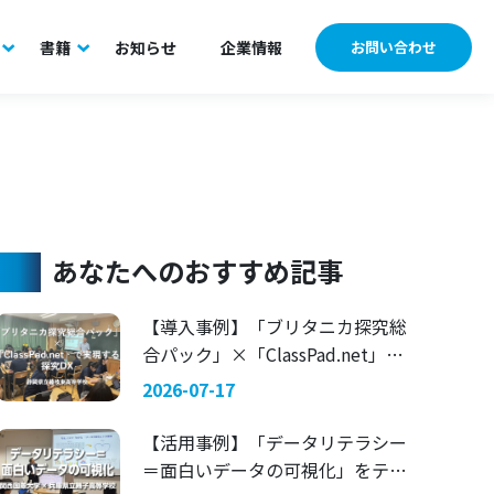
書籍
お知らせ
企業情報
お問い合わせ
あなたへのおすすめ記事
【導入事例】「ブリタニカ探究総
合パック」×「ClassPad.net」で
実現する探究DX 〜静岡県立藤枝
2026-07-17
東高等学校〜
【活用事例】「データリテラシー
＝面白いデータの可視化」をテー