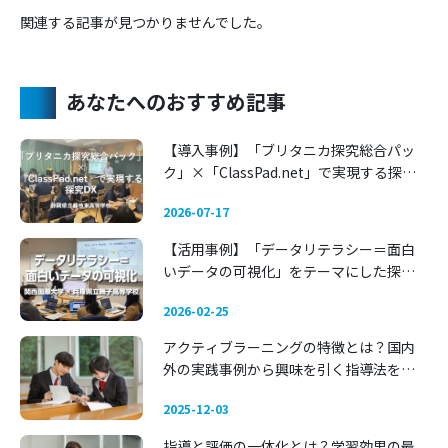
関連する記事が見つかりませんでした。
あなたへのおすすめ記事
【導入事例】「ブリタニカ探究総合パッ
ク」×「ClassPad.net」で実現する探究
DX 〜静岡県立藤枝東高等学校〜
2026-07-17
【活用事例】「データリテラシー＝面白
いデータの可視化」をテーマにした探究
学習 —— 関西国際大学 × 兵庫県立舞子高
2026-02-25
等学校
アクティブラーニングの特徴とは？国内
外の実践事例から興味を引く指導法を考
える
2025-12-03
指導と評価の一体化とは？学習効果の最