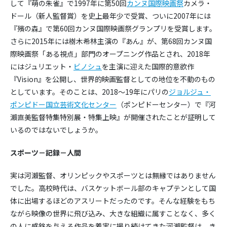
して『萌の朱雀』で1997年に第50回
カンヌ国際映画祭
カメラ・
ドール（新人監督賞）を史上最年少で受賞、ついに2007年には
『殯の森』で第60回カンヌ国際映画祭グランプリを受賞します。
さらに2015年には樹木希林主演の『あん』が、第68回カンヌ国
際映画祭「ある視点」部門のオープニング作品とされ、2018年
にはジュリエット・
ビノシュ
を主演に迎えた国際的意欲作
『Vision』を公開し、世界的映画監督としての地位を不動のもの
としています。そのことは、2018～19年にパリの
ジョルジュ・
ポンピドー国立芸術文化センター
（ポンピドーセンター）で『河
瀨直美監督特集特別展・特集上映』が開催されたことが証明して
いるのではないでしょうか。
スポーツ－記録－人間
実は河瀨監督、オリンピックやスポーツとは無縁ではありません
でした。高校時代は、バスケットボール部のキャプテンとして国
体に出場するほどのアスリートだったのです。そんな経験をもち
ながら映像の世界に飛び込み、大きな組織に属すことなく、多く
の人に感銘を与える作品を着実に撮り続けてきた河瀨監督は、き