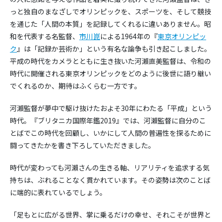
っと独自のまなざしでオリンピックを、スポーツを、そして競技
を通じた「人間の本質」を記録してくれるに違いありません。昭
和を代表する名監督、
市川崑
による1964年の『
東京オリンピッ
ク
』は「記録か芸術か」という有名な論争も引き起こしました。
平成の時代をカメラとともに生き抜いた河瀨直美監督は、令和の
時代に開催される東京オリンピックをどのように後世に語り継い
でくれるのか、期待はふくらむ一方です。
河瀨監督が夢中で駆け抜けたおよそ30年にわたる「平成」という
時代。『ブリタニカ国際年鑑2019』では、河瀨監督に自分のこ
とばでこの時代を回顧し、いかにして人間の普遍性を探るために
闘ってきたかを書き下ろしていただきました。
時代が変わっても河瀨さんの生きる軸、リアリティを追求する気
持ちは、ぶれることなく貫かれています。その姿勢は次のことば
に端的に表れているでしょう。
「足もとに広がる世界、掌に乗るだけの幸せ、それこそが世界と