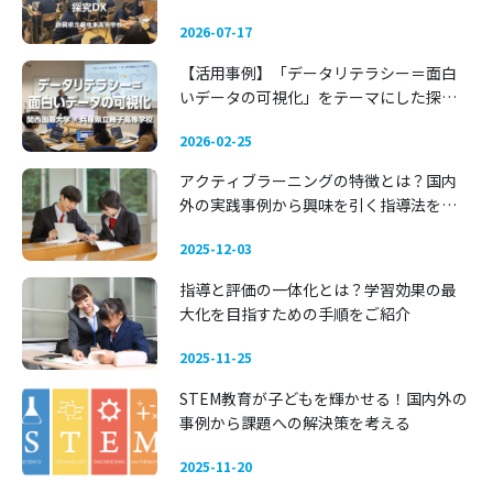
DX 〜静岡県立藤枝東高等学校〜
2026-07-17
【活用事例】「データリテラシー＝面白
いデータの可視化」をテーマにした探究
学習 —— 関西国際大学 × 兵庫県立舞子高
2026-02-25
等学校
アクティブラーニングの特徴とは？国内
外の実践事例から興味を引く指導法を考
える
2025-12-03
指導と評価の一体化とは？学習効果の最
大化を目指すための手順をご紹介
2025-11-25
STEM教育が子どもを輝かせる！国内外の
事例から課題への解決策を考える
2025-11-20