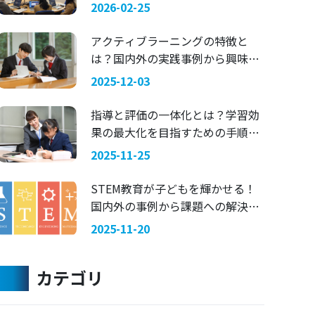
マにした探究学習 —— 関西国際大
2026-02-25
学 × 兵庫県立舞子高等学校
アクティブラーニングの特徴と
は？国内外の実践事例から興味を
引く指導法を考える
2025-12-03
指導と評価の一体化とは？学習効
果の最大化を目指すための手順を
ご紹介
2025-11-25
STEM教育が子どもを輝かせる！
国内外の事例から課題への解決策
を考える
2025-11-20
カテゴリ