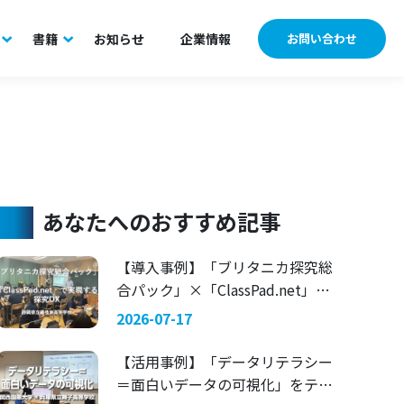
書籍
お知らせ
企業情報
お問い合わせ
あなたへのおすすめ記事
【導入事例】「ブリタニカ探究総
合パック」×「ClassPad.net」で
実現する探究DX 〜静岡県立藤枝
2026-07-17
東高等学校〜
【活用事例】「データリテラシー
＝面白いデータの可視化」をテー