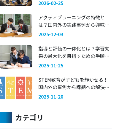
マにした探究学習 —— 関西国際大
2026-02-25
学 × 兵庫県立舞子高等学校
アクティブラーニングの特徴と
は？国内外の実践事例から興味を
引く指導法を考える
2025-12-03
指導と評価の一体化とは？学習効
果の最大化を目指すための手順を
ご紹介
2025-11-25
STEM教育が子どもを輝かせる！
国内外の事例から課題への解決策
を考える
2025-11-20
カテゴリ