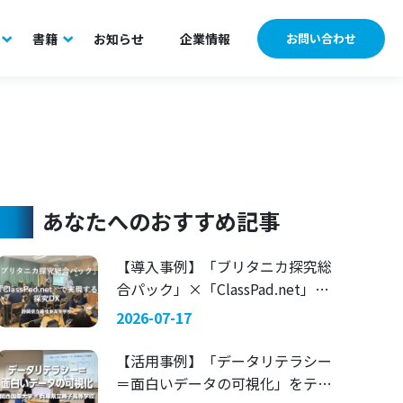
書籍
お知らせ
企業情報
お問い合わせ
あなたへのおすすめ記事
【導入事例】「ブリタニカ探究総
合パック」×「ClassPad.net」で
実現する探究DX 〜静岡県立藤枝
2026-07-17
東高等学校〜
【活用事例】「データリテラシー
＝面白いデータの可視化」をテー