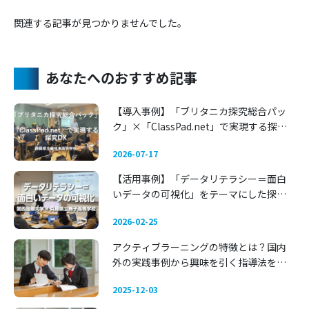
関連する記事が見つかりませんでした。
あなたへのおすすめ記事
【導入事例】「ブリタニカ探究総合パッ
ク」×「ClassPad.net」で実現する探究
DX 〜静岡県立藤枝東高等学校〜
2026-07-17
【活用事例】「データリテラシー＝面白
いデータの可視化」をテーマにした探究
学習 —— 関西国際大学 × 兵庫県立舞子高
2026-02-25
等学校
アクティブラーニングの特徴とは？国内
外の実践事例から興味を引く指導法を考
える
2025-12-03