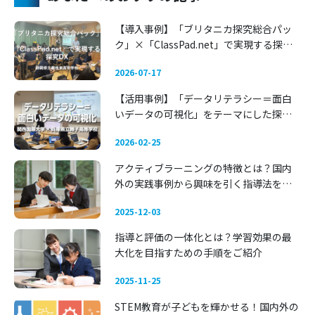
【導入事例】「ブリタニカ探究総合パッ
ク」×「ClassPad.net」で実現する探究
DX 〜静岡県立藤枝東高等学校〜
2026-07-17
【活用事例】「データリテラシー＝面白
いデータの可視化」をテーマにした探究
学習 —— 関西国際大学 × 兵庫県立舞子高
2026-02-25
等学校
アクティブラーニングの特徴とは？国内
外の実践事例から興味を引く指導法を考
える
2025-12-03
指導と評価の一体化とは？学習効果の最
大化を目指すための手順をご紹介
2025-11-25
STEM教育が子どもを輝かせる！国内外の