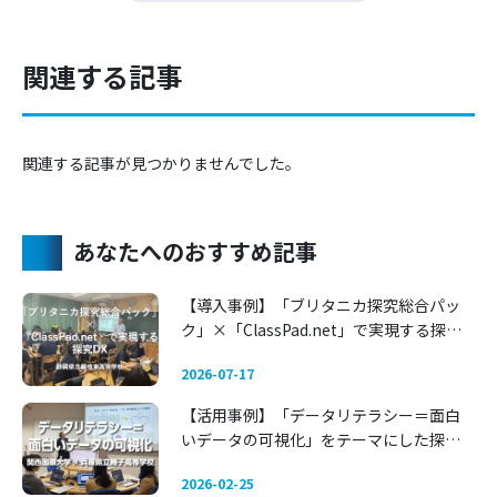
関連する記事
関連する記事が見つかりませんでした。
あなたへのおすすめ記事
【導入事例】「ブリタニカ探究総合パッ
ク」×「ClassPad.net」で実現する探究
DX 〜静岡県立藤枝東高等学校〜
2026-07-17
【活用事例】「データリテラシー＝面白
いデータの可視化」をテーマにした探究
学習 —— 関西国際大学 × 兵庫県立舞子高
2026-02-25
等学校