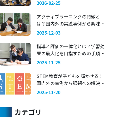
マにした探究学習 —— 関西国際大
2026-02-25
学 × 兵庫県立舞子高等学校
アクティブラーニングの特徴と
は？国内外の実践事例から興味を
引く指導法を考える
2025-12-03
指導と評価の一体化とは？学習効
果の最大化を目指すための手順を
ご紹介
2025-11-25
STEM教育が子どもを輝かせる！
国内外の事例から課題への解決策
を考える
2025-11-20
カテゴリ