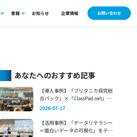
書籍
お知らせ
企業情報
お問い合わせ
あなたへのおすすめ記事
【導入事例】「ブリタニカ探究総
合パック」×「ClassPad.net」で
実現する探究DX 〜静岡県立藤枝
2026-07-17
東高等学校〜
【活用事例】「データリテラシー
＝面白いデータの可視化」をテー