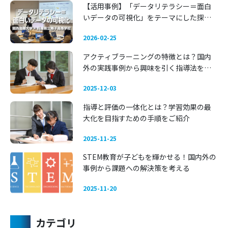
【活用事例】「データリテラシー＝面白
いデータの可視化」をテーマにした探究
学習 —— 関西国際大学 × 兵庫県立舞子高
2026-02-25
等学校
アクティブラーニングの特徴とは？国内
外の実践事例から興味を引く指導法を考
える
2025-12-03
指導と評価の一体化とは？学習効果の最
大化を目指すための手順をご紹介
2025-11-25
STEM教育が子どもを輝かせる！国内外の
事例から課題への解決策を考える
2025-11-20
カテゴリ