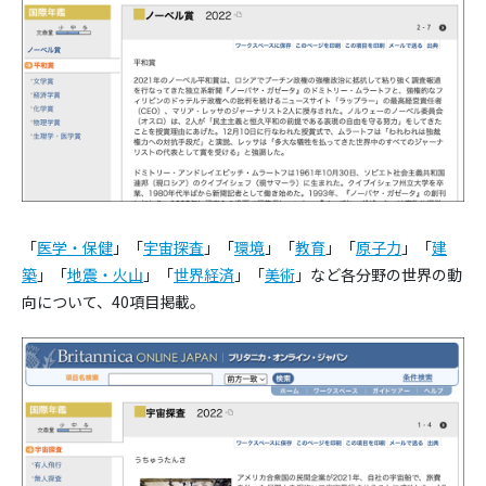
「
医学・保健
」「
宇宙探査
」「
環境
」「
教育
」「
原子力
」「
建
築
」「
地震・火山
」「
世界経済
」「
美術
」など各分野の世界の動
向について、40項目掲載。