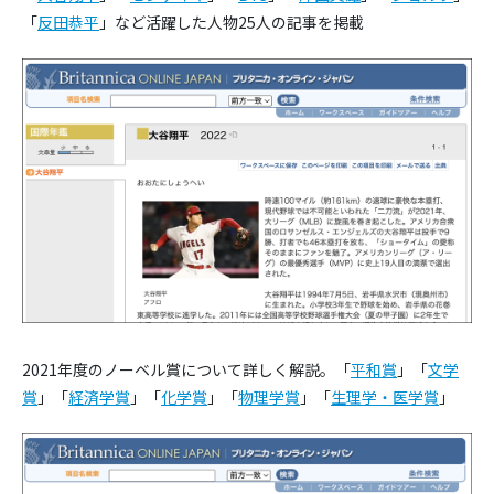
「
反田恭平
」など活躍した人物25人の記事を掲載
2021年度のノーベル賞について詳しく解説。「
平和賞
」「
文学
賞
」「
経済学賞
」「
化学賞
」「
物理学賞
」「
生理学・医学賞
」