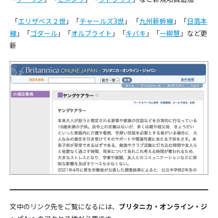
「
エリザベス２世
」「
チャールズ3世
」 「
九州新幹線
」「
日高本
線
」「
ゴダール
」「
オルブライト
」「
キバキ
」「
一柳慧
」など更
新
文中のリンク先をご覧になるには、
ブリタニカ・オンライン・ジ