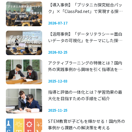
【導入事例】「ブリタニカ探究総合パッ
ク」×「ClassPad.net」で実現する探究
DX 〜静岡県立藤枝東高等学校〜
2026-07-17
【活用事例】「データリテラシー＝面白
いデータの可視化」をテーマにした探究
学習 —— 関西国際大学 × 兵庫県立舞子高
2026-02-25
等学校
アクティブラーニングの特徴とは？国内
外の実践事例から興味を引く指導法を考
える
2025-12-03
指導と評価の一体化とは？学習効果の最
大化を目指すための手順をご紹介
2025-11-25
STEM教育が子どもを輝かせる！国内外の
事例から課題への解決策を考える