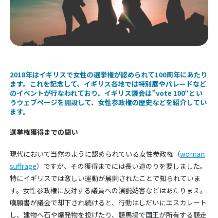
2018年はイギリスで女性の選挙権が認められて100周年にあたり
ます。これを記念して、イギリス各地では特別展やパレードなど
のイベントが行なわれており、イギリス議会は”vote 100″とい
うウェブページを開設して、女性参政権の歴史などを紹介してい
ます。
選挙権獲得までの闘い
現代において当然のように認められている女性参政権（
woman
suffrag
e
）ですが、その獲得までには長い道のりを要しました。
特にイギリスでは激しい運動が展開されたことで知られていま
す。女性参政権に反対する議員への演説妨害などはあたりまえ。
嘆願書が議会で却下され続けると、行動はしだいにエスカレート
し、建物へ石や爆発物を投げたり、競馬場で国王が所有する競走