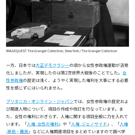
IMAGEQUEST The Granger Collection, New York / The Granger Collection
一方、日本では
大正デモクラシー
の頃から女性参政権運動が活発
化しましたが、実現したのは第2次世界大戦後のことでした。
女
性参政権
の歴史は浅く、ようやく実現した権利を大事にする必要
性を感じずにはいられません。
ブリタニカ・オンライン・ジャパン
では、女性参政権の歴史およ
び関連人物について、項目の作成や改訂を行なっています。ま
た、女性の権利にかぎらず、人権に関する項目全般に力を入れて
います。「
人権 ,女性の権利
」や「
人権 ,ジェノサイド
」、「
人権
,移民・難民
」などに人権関連項目をまとめていますので調べ学