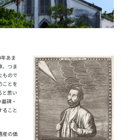
0年あま
章、つま
たもので
のことを
ると思い
い墓碑・
すること
遺産の価