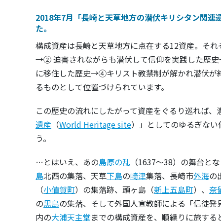
2018年7月「長崎と天草地方の潜伏キリシタン関
た。
構成資産は長崎と天草地方に点在する12資産。それ
→② 迫害されながらも潜伏して信仰を実践した歴史
に移住した歴史→④キリスト教禁制が解かれ潜伏が
るものとして位置づけられています。
この歴史の流れにしたがって資産をぐるり巡れば、
遺産
（
World Heritage site
）」としてのゆるぎない
う。
…とはいえ、あの
島原の乱
（1637～38）の舞台と
島
北西の集落、天草
下島
の
崎津
集落、長崎市
外海
の
（
小値賀町
）の集落跡、頭ヶ島（
新上五島町
）、
奈
の
黒島
の集落、そして外国人宣教師による「信徒発見
内の
大浦天主堂
までの構成資産を、順繰りに旅する