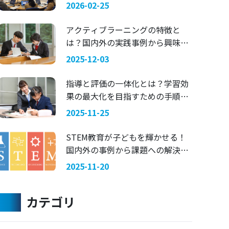
マにした探究学習 —— 関西国際大
2026-02-25
学 × 兵庫県立舞子高等学校
アクティブラーニングの特徴と
は？国内外の実践事例から興味を
引く指導法を考える
2025-12-03
指導と評価の一体化とは？学習効
果の最大化を目指すための手順を
ご紹介
2025-11-25
STEM教育が子どもを輝かせる！
国内外の事例から課題への解決策
を考える
2025-11-20
カテゴリ