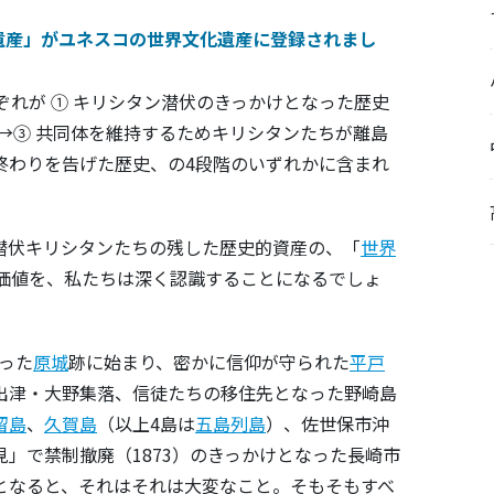
連遺産」がユネスコの世界文化遺産に登録されまし
ぞれが ① キリシタン潜伏のきっかけとなった歴史
→③ 共同体を維持するためキリシタンたちが離島
終わりを告げた歴史、の4段階のいずれかに含まれ
潜伏キリシタンたちの残した歴史的資産の、「
世界
価値を、私たちは深く認識することになるでしょ
なった
原城
跡に始まり、密かに信仰が守られた
平戸
出津・大野集落、信徒たちの移住先となった野崎島
留島
、
久賀島
（以上4島は
五島列島
）、佐世保市沖
」で禁制撤廃（1873）のきっかけとなった長崎市
となると、それはそれは大変なこと。そもそもすべ