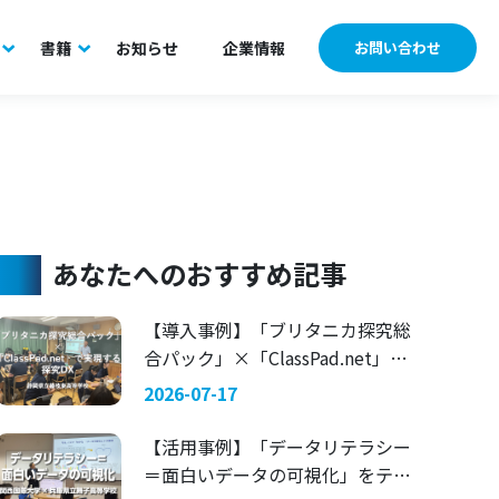
書籍
お知らせ
企業情報
お問い合わせ
あなたへのおすすめ記事
【導入事例】「ブリタニカ探究総
合パック」×「ClassPad.net」で
実現する探究DX 〜静岡県立藤枝
2026-07-17
東高等学校〜
【活用事例】「データリテラシー
＝面白いデータの可視化」をテー