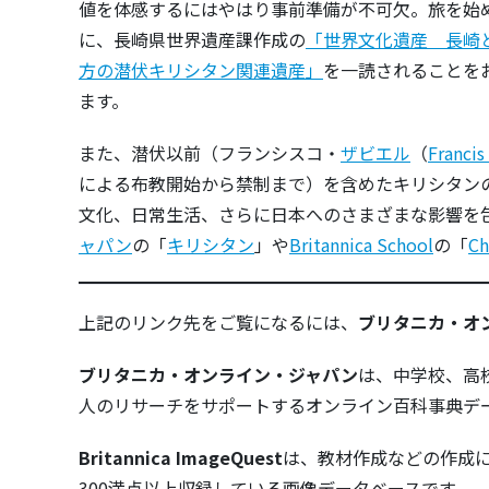
値を体感するにはやはり事前準備が不可欠。旅を始
に、長崎県世界遺産課作成の
「世界文化遺産 長崎
方の潜伏キリシタン関連遺産」
を一読されることを
ます。
また、潜伏以前（フランシスコ・
ザビエル
（
Francis
による布教開始から禁制まで）を含めたキリシタン
文化、日常生活、さらに日本へのさまざまな影響を
ャパン
の「
キリシタン
」や
Britannica School
の「
Ch
上記のリンク先をご覧になるには、
ブリタニカ・オ
ブリタニカ・オンライン・ジャパン
は、中学校、高
人のリサーチをサポートするオンライン百科事典デ
Britannica ImageQuest
は、教材作成などの作成
300満点以上収録している画像データベースです。