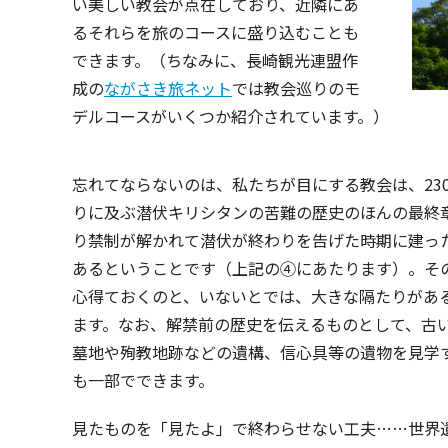
い美しい教会が点在しており、近隣にあ
るそれらを旅のコースに盛り込むことも
できます。（ちなみに、長崎観光連盟作
成の
ながさき旅ネット
では教会巡りのモ
デルコースがいくつか紹介されています。）
忘れてならないのは、私たちが目にする教会は、23
りに及ぶ潜伏キリシタンの苦難の歴史のほんの最終
り禁制が解かれて潜伏が終わりを告げた時期に建っ
あるということです（上記の④にあたります）。そ
心得ておくのと、いないとでは、大きな隔たりがあ
ます。なお、解禁前の歴史を伝えるものとして、古
墓地や殉教地跡などの遺構、信心具等の遺物を見学
も一部でできます。
見たものを「見たよ」で終わらせない工夫……世界