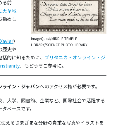
める前
と天草地
お勧めし
ImageQuest/MIDDLE TEMPLE
 Xavier
）
LIBRARY/SCIENCE PHOTO LIBRARY
の歴史や
包括的に知るために、
ブリタニカ・オンライン・ジ
ristianity
」もどうぞご参考に。
ンライン・ジャパン
へのアクセス権が必要です。
校、大学、図書館、企業など、国際社会で活躍する
ータベースです。
に使えるさまざまな分野の貴重な写真やイラストを