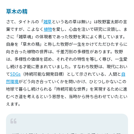
草木の精
さて、タイトルの「
雑草
という名の草は無い」は牧野富太郎の言
葉ですが、こよなく
植物
を愛し、心血を注いで研究に没頭し、ま
さに「雑草魂」の体現者であった牧野を実によく表しています。
自身を「草木の精」と称した牧野が一生をかけてただひたすらに
向き合った植物の世界は、千差万別の多様性があります。牧野
は、多様性の価値を認め、それぞれの特性を等しく尊び、一生愛
し続ける才能に恵まれていました。すなわち牧野は、現代におい
て
SDGs
（持続可能な開発目標）として示されている、人間と
自
然環境
がどう向き合っていくかを問いかけ、ひとつしかないこの
地球で暮らし続けられる「持続可能な世界」を実現するために進
むべき道を考えるという思想を、当時から持ち合わせていたとい
えます。