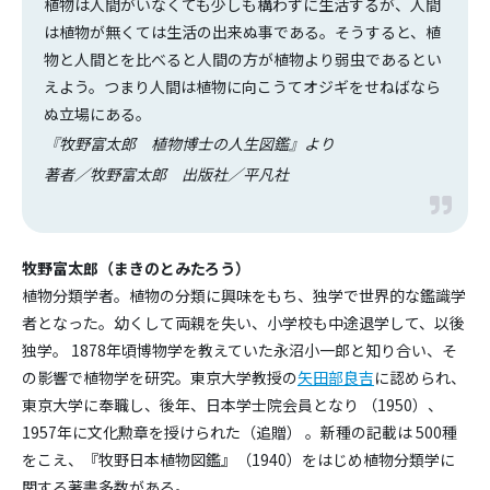
植物は人間がいなくても少しも構わずに生活するが、人間
は植物が無くては生活の出来ぬ事である。そうすると、植
物と人間とを比べると人間の方が植物より弱虫であるとい
えよう。つまり人間は植物に向こうてオジギをせねばなら
ぬ立場にある。
『牧野富太郎 植物博士の人生図鑑』より
著者／牧野富太郎 出版社／平凡社
牧野富太郎（まきのとみたろう）
植物分類学者。植物の分類に興味をもち、独学で世界的な鑑識学
者となった。幼くして両親を失い、小学校も中途退学して、以後
独学。 1878年頃博物学を教えていた永沼小一郎と知り合い、そ
の影響で植物学を研究。東京大学教授の
矢田部良吉
に認められ、
東京大学に奉職し、後年、日本学士院会員となり （1950）、
1957年に文化勲章を授けられた（追贈） 。新種の記載は 500種
をこえ、『牧野日本植物図鑑』（1940）をはじめ植物分類学に
関する著書多数がある。