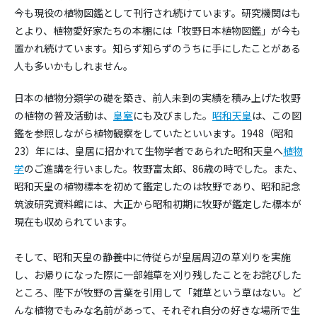
今も現役の植物図鑑として刊行され続けています。研究機関はも
とより、植物愛好家たちの本棚には「牧野日本植物図鑑」が今も
置かれ続けています。知らず知らずのうちに手にしたことがある
人も多いかもしれません。
日本の植物分類学の礎を築き、前人未到の実績を積み上げた牧野
の植物の普及活動は、
皇室
にも及びました。
昭和天皇
は、この図
鑑を参照しながら植物観察をしていたといいます。1948（昭和
23）年には、皇居に招かれて生物学者であられた昭和天皇へ
植物
学
のご進講を行いました。牧野富太郎、86歳の時でした。また、
昭和天皇の植物標本を初めて鑑定したのは牧野であり、昭和記念
筑波研究資料館には、大正から昭和初期に牧野が鑑定した標本が
現在も収められています。
そして、昭和天皇の静養中に侍従らが皇居周辺の草刈りを実施
し、お帰りになった際に一部雑草を刈り残したことをお詫びした
ところ、陛下が牧野の言葉を引用して「雑草という草はない。ど
んな植物でもみな名前があって、それぞれ自分の好きな場所で生