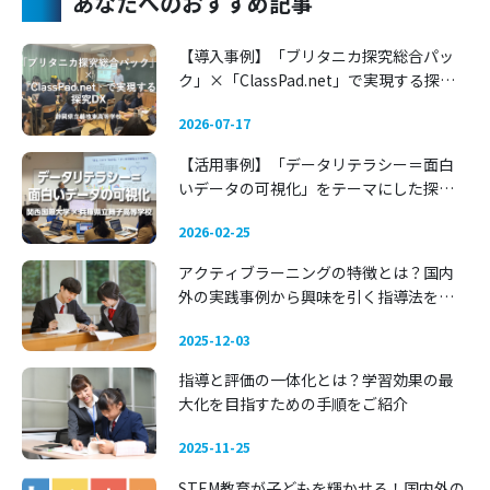
あなたへのおすすめ記事
【導入事例】「ブリタニカ探究総合パッ
ク」×「ClassPad.net」で実現する探究
DX 〜静岡県立藤枝東高等学校〜
2026-07-17
【活用事例】「データリテラシー＝面白
いデータの可視化」をテーマにした探究
学習 —— 関西国際大学 × 兵庫県立舞子高
2026-02-25
等学校
アクティブラーニングの特徴とは？国内
外の実践事例から興味を引く指導法を考
える
2025-12-03
指導と評価の一体化とは？学習効果の最
大化を目指すための手順をご紹介
2025-11-25
STEM教育が子どもを輝かせる！国内外の