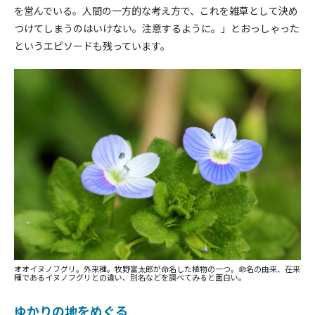
を営んでいる。人間の一方的な考え方で、これを雑草として決め
つけてしまうのはいけない。注意するように。」とおっしゃった
というエピソードも残っています。
オオイヌノフグリ
。
外来種
。牧野富太郎が命名した植物の一つ。命名の由来、在来
種である
イヌノフグリ
との違い、別名などを調べてみると面白い。
ゆかりの地をめぐる