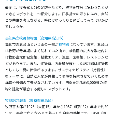
最後に、牧野富太郎の足跡をたどり、植物を存分に味わうことが
できるスポットを二つ紹介します。四季折々の彩りにふれ、自然
との共生を考えながら、時にはゆっくりと過ごしてみてはいかが
でしょうか。
高知県立牧野植物園（高知県高知市）
高知市の五台山という山の一部が
植物園
になっています。五台山
は牧野が青年期によく訪れていた山で、植物園の広大な敷地内に
は牧野富太郎記念館、植栽エリア、温室、図書館、レストランな
どがあります。また、建築家、内藤廣が設計した記念館は建築物
としても一見の価値があります。サスティナビリティ（持続性）
をテーマに、自然と人間が共生して環境を持続させていくための
構造や設備の工夫がなされています。四季を彩る約3,000種の植
物と建物が融合する癒しのスポットです。
牧野記念庭園（東京都練馬区）
牧野富太郎が1926（大正15）年から1957（昭和32）年まで約30
年間、94歳で亡くなるまで暮らした自邸の跡地です。1958（昭