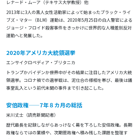
レナード・ムーア（テキサス大学教授）他
2013年に3人の黒人女性活動家によって始まったブラック・ライ
ブズ・マター（BLM）運動は、2020年5月25日の白人警官による
ジョージ・フロイド殺害事件をきっかけに世界的な人種差別反対
運動へと発展した。
2020年アメリカ大統領選挙
エンサイクロペディア・ブリタニカ
トランプかバイデンか――世界中がその結果に注目したアメリカ大統
領選挙。コロナ禍での選挙戦は、泥仕合の様相を帯び、最後は議
事堂乱入という前代未聞の事件まで引き起こした。
安倍政権——7年８カ月の総括
米川丈士（読売新聞記者）
歴代最長を記録しながらあっけなく幕を下ろした安倍政権。長期
政権ならではの業績や、次期菅政権へ積み残した課題を整理す