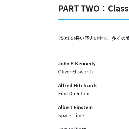
PART TWO：Classi
250年の長い歴史の中で、多くの著
John F. Kennedy
Oliver Ellsworth
Alfred Hitchcock
Film Direction
Albert Einstein
Space-Time
James Watt