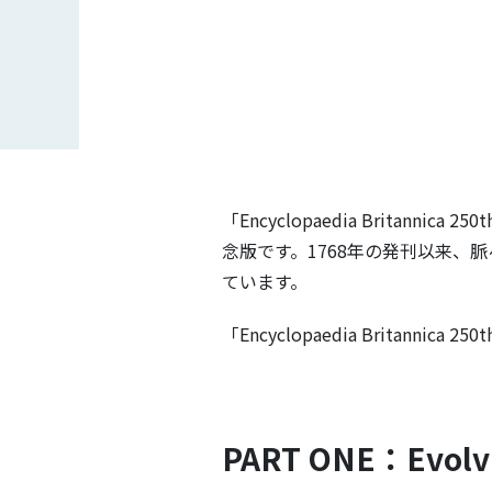
「Encyclopaedia Britannica
念版です。1768年の発刊以来
ています。
「Encyclopaedia Britannic
PART ONE：Evolv