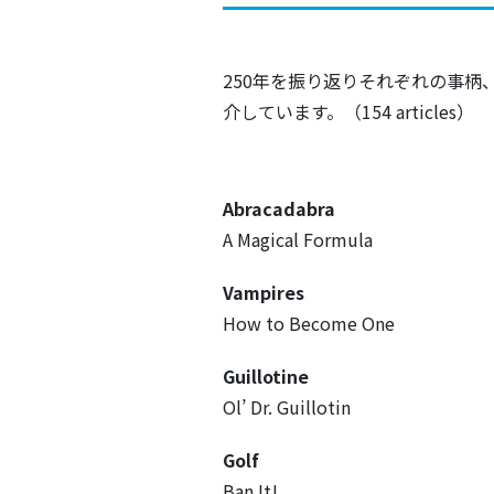
250年を振り返りそれぞれの事
介しています。（154 articles）
Abracadabra
A Magical Formula
Vampires
How to Become One
Guillotine
Ol’ Dr. Guillotin
Golf
Ban It!