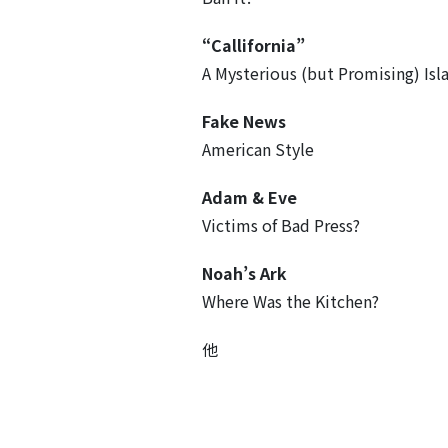
“Callifornia”
A Mysterious (but Promising) Isl
Fake News
American Style
Adam & Eve
Victims of Bad Press?
Noah’s Ark
Where Was the Kitchen?
他