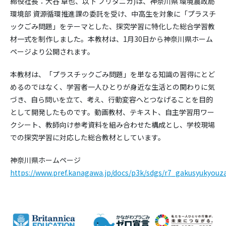
締役社長：大谷 卓也、以下 ブリタニカ)は、神奈川県 環境農政局
環境部 資源循環推進課の委託を受け、中高生を対象に「プラスチ
ックごみ問題」をテーマとした、探究学習に特化した総合学習教
材一式を制作しました。本教材は、1月30日から神奈川県ホーム
ページより公開されます。
本教材は、「プラスチックごみ問題」を単なる知識の習得にとど
めるのではなく、学習者一人ひとりが身近な生活との関わりに気
づき、自ら問いを立て、考え、行動変容へとつなげることを目的
として開発したものです。動画教材、テキスト、自主学習用ワー
クシート、教師向け参考資料を組み合わせた構成とし、学校現場
での探究学習に対応した総合教材としています。
神奈川県ホームページ
https://www.pref.kanagawa.jp/docs/p3k/sdgs/r7_gakusyukyouza