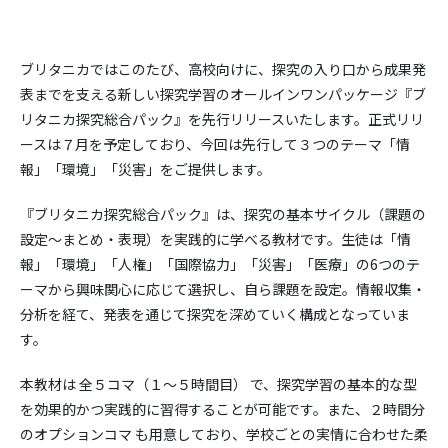
ブリタニカではこのたび、高校向けに、探究の入り口から成果発
表までを支える新しい探究学習のオールインワンパッケージ『ブ
リタニカ探究総合パック』を先行リリースいたします。正式リリ
ースは７月を予定しており、今回は先行して３つのテーマ「情
報」「環境」「災害」をご提供します。
『ブリタニカ探究総合パック』は、探究の基本サイクル（課題の
設定〜まとめ・表現）を実践的に学べる教材です。生徒は「情
報」「環境」「人権」「国際協力」「災害」「医療」の6つのテ
ーマから興味関心に応じて選択し、自ら課題を設定。情報収集・
分析を経て、発表を通じて探究を深めていく構成となっていま
す。
本教材は 全５コマ（１～５時間目） で、探究学習の基本的な型
を効果的かつ実践的に習得することが可能です。また、２時間分
のオプションコマ も用意しており、学校ごとの実情に合わせた柔