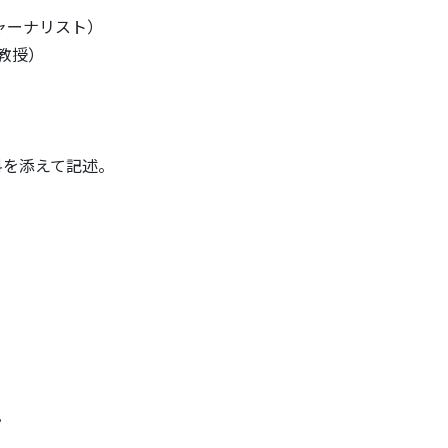
ャーナリスト）
教授）
料を添えて記述。
。