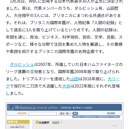
1月26日、WBCに出場する日本代表選手30人が正式に決定され
ました。実は、代表メンバーのうち、ダルビッシュ有、山田哲
人、大谷翔平の3人には、ブリタニカにまつわる共通点がありま
す。それは、ブリタニカ国際年鑑が、人物記事『人間の記録』と
して過去に3人を取り上げているという点です。人間の記録は、
年間を通じ、政治、ビジネス、科学技術、芸術、文学、芸能、ス
ポーツなど、様々な分野で注目を集めた人物を厳選し、その業績
や素顔を紹介するブリタニカ国際年鑑の名物企画です。
ダルビッシュ
は2007年、所属していた日本ハムファイターズの
リーグ連覇の立役者となり、国際年鑑2008年版で取り上げられ
ました。トリプルスリーを達成した
山田
は2016年版に、
大リー
グ
で投打の二刀流で大活躍した
大谷
は2022年版にそれぞれ登場
しました。