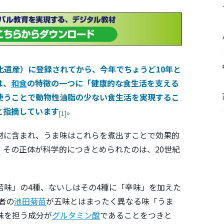
化遺産）に登録されてから、今年でちょうど10年と
は、
和食
の特徴の一つに「健康的な食生活を支える
使うことで動物性油脂の少ない食生活を実現するこ
と指摘しています
。
[1]
材に含まれ、うま味はこれらを煮出すことで効果的
その正体が科学的につきとめられたのは、20世紀
苦味」の4種、ないしはその4種に「辛味」を加えた
者の
池田菊苗
が五味とはまったく異なる味「うま
味を担う成分が
グルタミン酸
であることをつきと