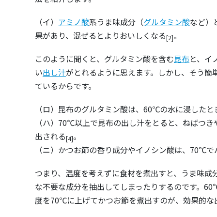
（イ）
アミノ酸
系うま味成分（
グルタミン酸
など）
果があり、混ぜるとよりおいしくなる
。
[2]
このように聞くと、グルタミン酸を含む
昆布
と、イ
い
出し汁
がとれるように思えます。しかし、そう簡
ているからです。
（ロ）昆布のグルタミン酸は、60℃の水に浸したと
（ハ）70℃以上で昆布の出し汁をとると、ねばつき
出される
。
[4]
（ニ）かつお節の香り成分やイノシン酸は、70℃で
つまり、温度を考えずに食材を煮出すと、うま味成
な不要な成分を抽出してしまったりするのです。60
度を70℃に上げてかつお節を煮出すのが、効果的な