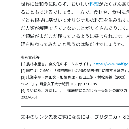
世界には和食に限らず、おいしい
料理
がたくさんあ
ることもできるでしょう。一方で、食材や、食材に
ずとも根拠に基づいてオリジナルの料理を生み出す
だ人類が解明できていないことがたくさんあります
き領域がまだまだ残っているように感じられます。人
理を味わってみたいと思うのは私だけでしょうか。
参考文献等
[1] 農林水産省，食文化のポータルサイト，
https://www.maff.go
[2] 国中明（1960）「核酸関連化合物の呈味作用に関する研究」，日本
[3] 成瀬宇平・角田文・加藤真理・秋田正治・村松啓義（200
ついて」，鎌倉女子大学紀要 10，pp.141-145
[4] まいにち、おだし。，「徹底的にこだわる一番出汁の取り方！
2023-6-5）
文中のリンク先をご覧になるには、
ブリタニカ・オ