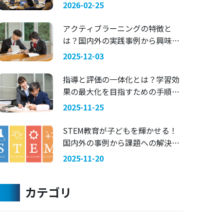
マにした探究学習 —— 関西国際大
2026-02-25
学 × 兵庫県立舞子高等学校
アクティブラーニングの特徴と
は？国内外の実践事例から興味を
引く指導法を考える
2025-12-03
指導と評価の一体化とは？学習効
果の最大化を目指すための手順を
ご紹介
2025-11-25
STEM教育が子どもを輝かせる！
国内外の事例から課題への解決策
を考える
2025-11-20
カテゴリ