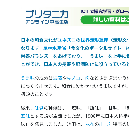
日本の和食文化が
ユネスコ
の
世界無形遺産
（無形文
なります。
農林水産省
「食文化のポータルサイト」
栄養バランス」をあげており、「うま味」を上手に
とができ、日本人の長寿や肥満防止に役立っている
うま味
の成分は
海藻
や
キノコ
、
肉
などさまざまな食
につくり出せます。和食に欠かせないうま味ですが、
初頭のことです。
従来、
味覚
の種類は、「塩味」「酸味」「甘味」「
五味
とする説が主流でしたが、1908年に日本人科学
味」を発見しました。池田は、
昆布
の
出し汁
特有の