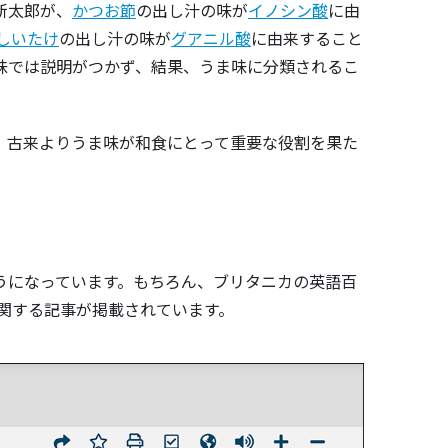
新太郎が、
かつお節
の出し汁の味が
イノシン酸
に由
しいたけ
の出し汁の味が
グアニル酸
に由来すること
味では説明がつかず、結果、うま味に分類されるこ
、古来よりうま味が和食にとって重要な役割を果た
うになっています。もちろん、ブリタニカの英語百
に関する記事が掲載されています。