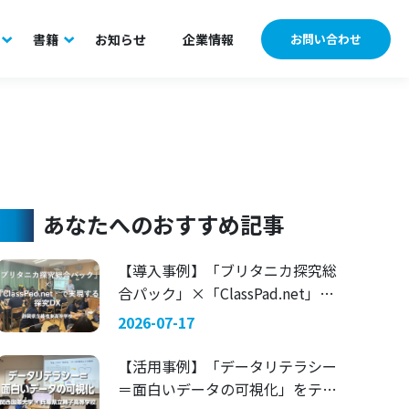
書籍
お知らせ
企業情報
お問い合わせ
あなたへのおすすめ記事
【導入事例】「ブリタニカ探究総
合パック」×「ClassPad.net」で
実現する探究DX 〜静岡県立藤枝
2026-07-17
東高等学校〜
【活用事例】「データリテラシー
＝面白いデータの可視化」をテー