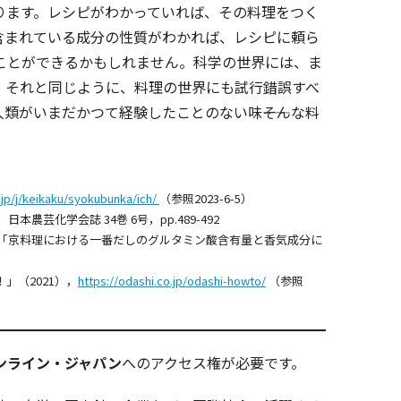
ります。レシピがわかっていれば、その料理をつく
含まれている成分の性質がわかれば、レシピに頼ら
ことができるかもしれません。科学の世界には、ま
。それと同じように、料理の世界にも試行錯誤すべ
類がいまだかつて経験したことのない味――そんな料
.jp/j/keikaku/syokubunka/ich/
（参照2023-6-5）
農芸化学会誌 34巻 6号，pp.489-492
3）「京料理における一番だしのグルタミン酸含有量と香気成分に
」（2021），
https://odashi.co.jp/odashi-howto/
（参照
ンライン・ジャパン
へのアクセス権が必要です。