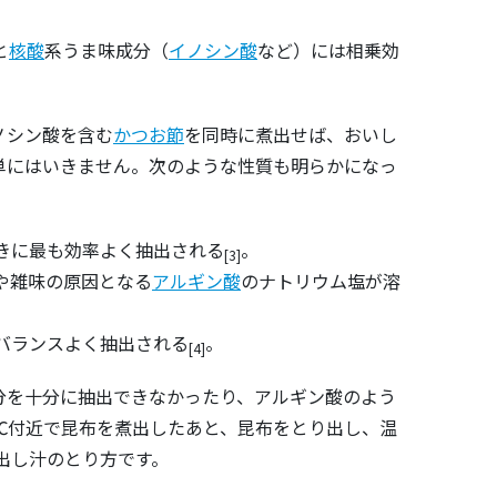
と
核酸
系うま味成分（
イノシン酸
など）には相乗効
ノシン酸を含む
かつお節
を同時に煮出せば、おいし
単にはいきません。次のような性質も明らかになっ
きに最も効率よく抽出される
。
[3]
や雑味の原因となる
アルギン酸
のナトリウム塩が溶
バランスよく抽出される
。
[4]
分を十分に抽出できなかったり、アルギン酸のよう
℃付近で昆布を煮出したあと、昆布をとり出し、温
出し汁のとり方です。