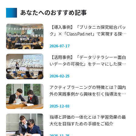
あなたへのおすすめ記事
【導入事例】「ブリタニカ探究総合パッ
ク」×「ClassPad.net」で実現する探究
DX 〜静岡県立藤枝東高等学校〜
2026-07-17
【活用事例】「データリテラシー＝面白
いデータの可視化」をテーマにした探究
学習 —— 関西国際大学 × 兵庫県立舞子高
2026-02-25
等学校
アクティブラーニングの特徴とは？国内
外の実践事例から興味を引く指導法を考
える
2025-12-03
指導と評価の一体化とは？学習効果の最
大化を目指すための手順をご紹介
2025-11-25