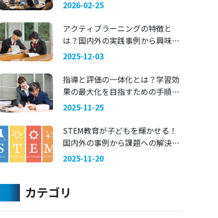
マにした探究学習 —— 関西国際大
2026-02-25
学 × 兵庫県立舞子高等学校
アクティブラーニングの特徴と
は？国内外の実践事例から興味を
引く指導法を考える
2025-12-03
指導と評価の一体化とは？学習効
果の最大化を目指すための手順を
ご紹介
2025-11-25
STEM教育が子どもを輝かせる！
国内外の事例から課題への解決策
を考える
2025-11-20
カテゴリ