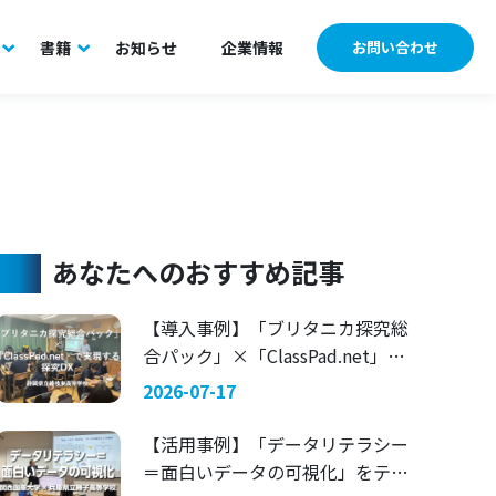
書籍
お知らせ
企業情報
お問い合わせ
あなたへのおすすめ記事
【導入事例】「ブリタニカ探究総
合パック」×「ClassPad.net」で
実現する探究DX 〜静岡県立藤枝
2026-07-17
東高等学校〜
【活用事例】「データリテラシー
＝面白いデータの可視化」をテー