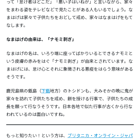
って「怠け者はどこだ」「悪い子はいねが」と言いながら、家々
をまわる姿をテレビなどで見たことがある人もいるでしょう。な
まはげは家々で子供たちをおどして戒め、家々はなまはげをもて
なします。
なまはげの由来は、「ナモミ剥ぎ」
なまはげの名は、いろり端に座ってばかりいるとできるナモミと
いう皮膚の赤みをはぐ「ナモミ剥ぎ」が由来とされています。な
まはげには、怠け心とそれに象徴される悪疫をはらう意味がある
そうです。
鹿児島県の甑島（
下甑
地方）のトシドンも、大みそかの晩に鬼が
家々を訪れて子供たちを戒め、餅を授ける行事で、子供たちの成
長を願って行なうそうです。日本各地で似た行事が古くから行な
われているのは面白いですね。
もっと知りたい！という方は、
ブリタニカ・オンライン・ジャパ