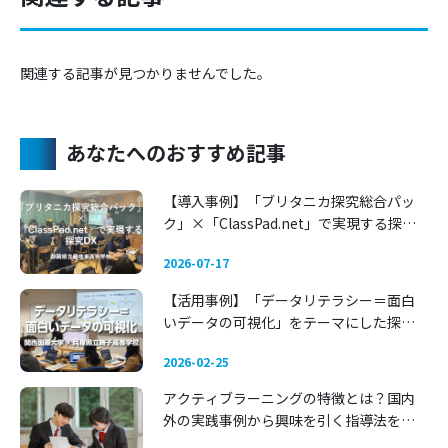
関連する記事が見つかりませんでした。
あなたへのおすすめ記事
【導入事例】「ブリタニカ探究総合パッ
ク」×「ClassPad.net」で実現する探究
DX 〜静岡県立藤枝東高等学校〜
2026-07-17
【活用事例】「データリテラシー＝面白
いデータの可視化」をテーマにした探究
学習 —— 関西国際大学 × 兵庫県立舞子高
2026-02-25
等学校
アクティブラーニングの特徴とは？国内
外の実践事例から興味を引く指導法を考
える