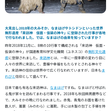
大見出し2018年の大みそか、なまはげやトシドンといった世界
無形遺産「来訪神 仮面・仮装の神々」に登録された行事が各地
で行なわれました。では、なまはげの由来を知っていますか？
昨年2018年11月に、8県の10行事で構成される「来訪神 仮面・
仮装の神々」が国連教育科学文化機関（ユネスコ）の
無形文化遺
産
に登録されました。
来訪神
とは、一年に一度季節の変わり目に
人々の世界に来訪して、豊穣や幸福をもたらすとされる神々で
す。来訪神の信仰は世界中で広く行なわれていますが、日本も
ま
れびと
信仰として盛んです。
日本で最も有名な来訪神は、
なまはげ
ですね。なまはげと呼ばれ
る鬼が家々を訪ねてまわる行事です。2018年も秋田県男鹿市など
で、大みそかの晩に行なわれました。赤鬼、青鬼のお面を着けた
数人が、藁蓑（みのわら）に藁靴、手には木製の包丁と手桶を持