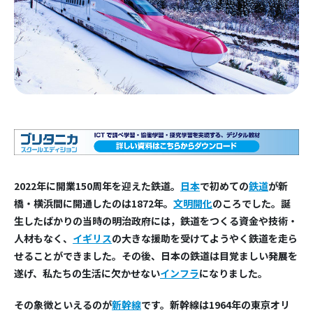
2022年に開業150周年を迎えた鉄道。
日本
で初めての
鉄道
が新
橋・横浜間に開通したのは1872年。
文明開化
のころでした。誕
生したばかりの当時の明治政府には，鉄道をつくる資金や技術・
人材もなく、
イギリス
の大きな援助を受けてようやく鉄道を走ら
せることができました。その後、日本の鉄道は目覚ましい発展を
遂げ、私たちの生活に欠かせない
インフラ
になりました。
その象徴といえるのが
新幹線
です。新幹線は1964年の東京オリ