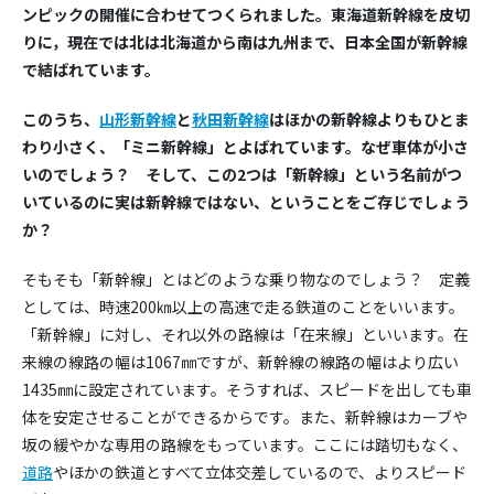
ンピックの開催に合わせてつくられました。東海道新幹線を皮切
りに，現在では北は北海道から南は九州まで、日本全国が新幹線
で結ばれています。
このうち、
山形新幹線
と
秋田新幹線
はほかの新幹線よりもひとま
わり小さく、「ミニ新幹線」とよばれています。なぜ車体が小さ
いのでしょう？ そして、この2つは「新幹線」という名前がつ
いているのに実は新幹線ではない、ということをご存じでしょう
か？
そもそも「新幹線」とはどのような乗り物なのでしょう？ 定義
としては、時速200㎞以上の高速で走る鉄道のことをいいます。
「新幹線」に対し、それ以外の路線は「在来線」といいます。在
来線の線路の幅は1067㎜ですが、新幹線の線路の幅はより広い
1435㎜に設定されています。そうすれば、スピードを出しても車
体を安定させることができるからです。また、新幹線はカーブや
坂の緩やかな専用の路線をもっています。ここには踏切もなく、
道路
やほかの鉄道とすべて立体交差しているので、よりスピード