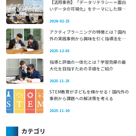
【活用事例】「データリテラシー＝面白
いデータの可視化」をテーマにした探究
学習 —— 関西国際大学 × 兵庫県立舞子高
2026-02-25
等学校
アクティブラーニングの特徴とは？国内
外の実践事例から興味を引く指導法を考
える
2025-12-03
指導と評価の一体化とは？学習効果の最
大化を目指すための手順をご紹介
2025-11-25
STEM教育が子どもを輝かせる！国内外の
事例から課題への解決策を考える
2025-11-20
カテゴリ