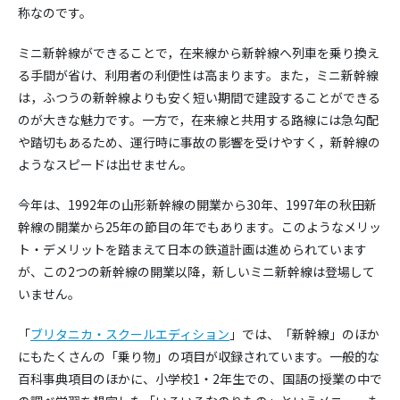
称なのです。
ミニ新幹線ができることで，在来線から新幹線へ列車を乗り換え
る手間が省け、利用者の利便性は高まります。また，ミニ新幹線
は，ふつうの新幹線よりも安く短い期間で建設することができる
のが大きな魅力です。一方で，在来線と共用する路線には急勾配
や踏切もあるため、運行時に事故の影響を受けやすく，新幹線の
ようなスピードは出せません。
今年は、1992年の山形新幹線の開業から30年、1997年の秋田新
幹線の開業から25年の節目の年でもあります。このようなメリッ
ト・デメリットを踏まえて日本の鉄道計画は進められています
が、この2つの新幹線の開業以降，新しいミニ新幹線は登場して
いません。
「
ブリタニカ・スクールエディション
」では、「新幹線」のほか
にもたくさんの「乗り物」の項目が収録されています。一般的な
百科事典項目のほかに、小学校1・2年生での、国語の授業の中で