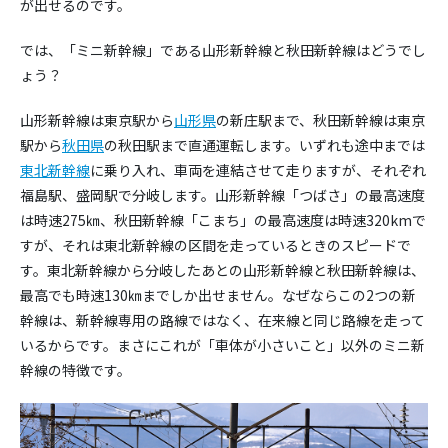
が出せるのです。
では、「ミニ新幹線」である山形新幹線と秋田新幹線はどうでし
ょう？
山形新幹線は東京駅から
山形県
の新庄駅まで、秋田新幹線は東京
駅から
秋田県
の秋田駅まで直通運転します。いずれも途中までは
東北新幹線
に乗り入れ、車両を連結させて走りますが、それぞれ
福島駅、盛岡駅で分岐します。山形新幹線「つばさ」の最高速度
は時速275㎞、秋田新幹線「こまち」の最高速度は時速320kmで
すが、それは東北新幹線の区間を走っているときのスピードで
す。東北新幹線から分岐したあとの山形新幹線と秋田新幹線は、
最高でも時速130㎞までしか出せません。なぜならこの2つの新
幹線は、新幹線専用の路線ではなく、在来線と同じ路線を走って
いるからです。まさにこれが「車体が小さいこと」以外のミニ新
幹線の特徴です。