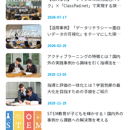
ク」×「ClassPad.net」で実現する探究
DX 〜静岡県立藤枝東高等学校〜
2026-07-17
【活用事例】「データリテラシー＝面白
いデータの可視化」をテーマにした探究
学習 —— 関西国際大学 × 兵庫県立舞子高
2026-02-25
等学校
アクティブラーニングの特徴とは？国内
外の実践事例から興味を引く指導法を考
える
2025-12-03
指導と評価の一体化とは？学習効果の最
大化を目指すための手順をご紹介
2025-11-25
STEM教育が子どもを輝かせる！国内外の
事例から課題への解決策を考える