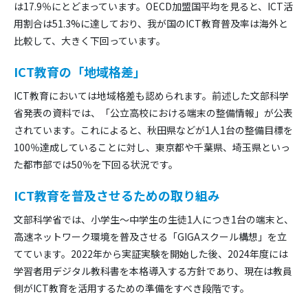
は17.9％にとどまっています。OECD加盟国平均を見ると、ICT活
用割合は51.3%に達しており、我が国のICT教育普及率は海外と
比較して、大きく下回っています。
ICT教育の「地域格差」
ICT教育においては地域格差も認められます。前述した文部科学
省発表の資料では、「公立高校における端末の整備情報」が公表
されています。これによると、秋田県などが1人1台の整備目標を
100％達成していることに対し、東京都や千葉県、埼玉県といっ
た都市部では50％を下回る状況です。
ICT教育を普及させるための取り組み
文部科学省では、小学生～中学生の生徒1人につき1台の端末と、
高速ネットワーク環境を普及させる「GIGAスクール構想」を立
てています。2022年から実証実験を開始した後、2024年度には
学習者用デジタル教科書を本格導入する方針であり、現在は教員
側がICT教育を活用するための準備をすべき段階です。