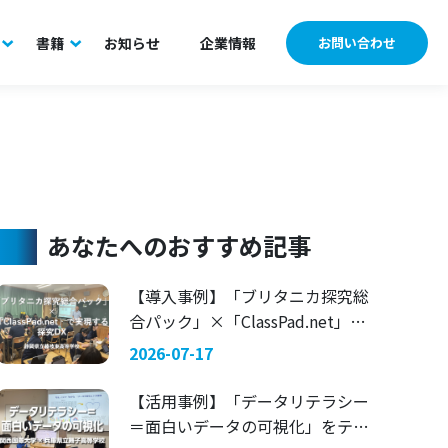
書籍
お知らせ
企業情報
お問い合わせ
あなたへのおすすめ記事
【導入事例】「ブリタニカ探究総
合パック」×「ClassPad.net」で
実現する探究DX 〜静岡県立藤枝
2026-07-17
東高等学校〜
【活用事例】「データリテラシー
＝面白いデータの可視化」をテー