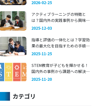
マにした探究学習 —— 関西国際大
2026-02-25
学 × 兵庫県立舞子高等学校
アクティブラーニングの特徴と
は？国内外の実践事例から興味を
引く指導法を考える
2025-12-03
指導と評価の一体化とは？学習効
果の最大化を目指すための手順を
ご紹介
2025-11-25
STEM教育が子どもを輝かせる！
国内外の事例から課題への解決策
を考える
2025-11-20
カテゴリ