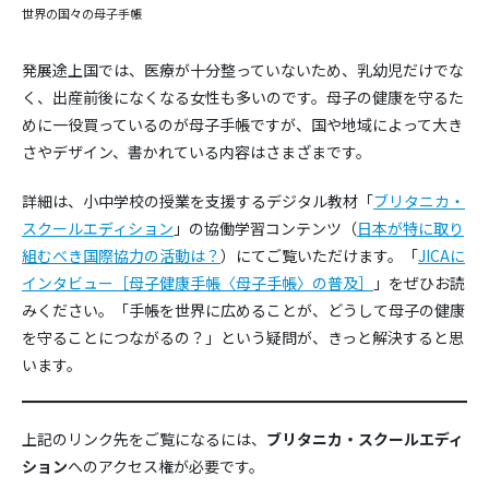
世界の国々の母子手帳
発展途上国では、医療が十分整っていないため、乳幼児だけでな
く、出産前後になくなる女性も多いのです。母子の健康を守るた
めに一役買っているのが母子手帳ですが、国や地域によって大き
さやデザイン、書かれている内容はさまざまです。
詳細は、小中学校の授業を支援するデジタル教材「
ブリタニカ・
スクールエディション
」の協働学習コンテンツ（
日本が特に取り
組むべき国際協力の活動は？
）にてご覧いただけます。「
JICAに
インタビュー［母子健康手帳〈母子手帳〉の普及］
」をぜひお読
みください。「手帳を世界に広めることが、どうして母子の健康
を守ることにつながるの？」という疑問が、きっと解決すると思
います。
上記のリンク先をご覧になるには、
ブリタニカ・スクールエディ
ション
へのアクセス権が必要です。