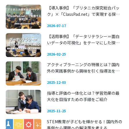
【導入事例】「ブリタニカ探究総合パッ
ク」×「ClassPad.net」で実現する探究
DX 〜静岡県立藤枝東高等学校〜
2026-07-17
【活用事例】「データリテラシー＝面白
いデータの可視化」をテーマにした探究
学習 —— 関西国際大学 × 兵庫県立舞子高
2026-02-25
等学校
アクティブラーニングの特徴とは？国内
外の実践事例から興味を引く指導法を考
える
2025-12-03
指導と評価の一体化とは？学習効果の最
大化を目指すための手順をご紹介
2025-11-25
STEM教育が子どもを輝かせる！国内外の
事例から課題への解決策を考える