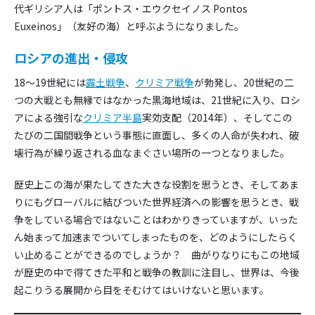
代ギリシア人は「ポントス・エウクセイノス Pontos
Euxeinos」（友好の海）と呼ぶようになりました。
ロシアの進出・侵攻
18～19世紀には
露土戦争
、
クリミア戦争
が勃発し、20世紀の二
つの大戦とも無縁ではなかった黒海地域は、21世紀に入り、ロシ
アによる強引な
クリミア半島
実効支配（2014年）、そしてこの
たびの二国間戦争という事態に直面し、多くの人命が失われ、破
壊行為が繰り返される血なまぐさい場所の一つとなりました。
歴史上この海が果たしてきた大きな役割を思うとき、そしてあま
りにもグローバルに結びついた世界経済への影響を思うとき、戦
争をしている場合ではないことはわかりきっていますが、いった
ん始まって加速までついてしまったものを、どのようにしたらく
い止めることができるのでしょうか？ 曲がりなりにもこの地域
が歴史の中で得てきた平和と戦争の教訓に注目し、世界は、今後
起こりうる展開から目をそむけてはいけないと思います。