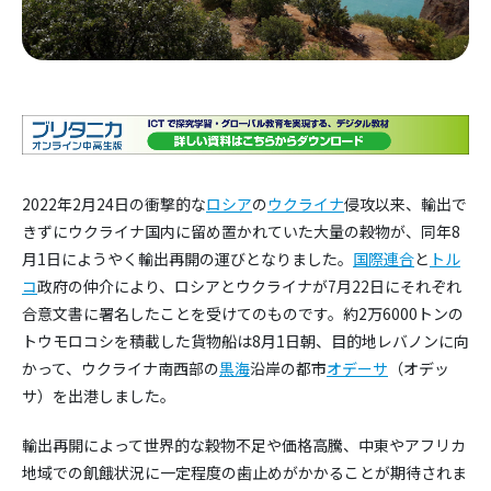
2022年2月24日の衝撃的な
ロシア
の
ウクライナ
侵攻以来、輸出で
きずにウクライナ国内に留め置かれていた大量の穀物が、同年8
月1日にようやく輸出再開の運びとなりました。
国際連合
と
トル
コ
政府の仲介により、ロシアとウクライナが7月22日にそれぞれ
合意文書に署名したことを受けてのものです。約2万6000トンの
トウモロコシを積載した貨物船は8月1日朝、目的地レバノンに向
かって、ウクライナ南西部の
黒海
沿岸の都市
オデーサ
（オデッ
サ）を出港しました。
輸出再開によって世界的な穀物不足や価格高騰、中東やアフリカ
地域での飢餓状況に一定程度の歯止めがかかることが期待されま