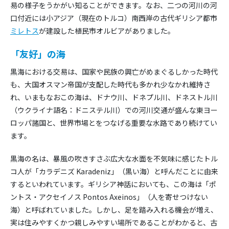
易の様子をうかがい知ることができます。なお、二つの河川の河
口付近には小アジア（現在のトルコ）南西岸の古代ギリシア都市
ミレトス
が建設した植民市オルビアがありました。
「友好」の海
黒海における交易は、国家や民族の興亡がめまぐるしかった時代
も、大国オスマン帝国が支配した時代も多かれ少なかれ維持さ
れ、いまもなおこの海は、ドナウ川、ドネプル川、ドネストル川
（ウクライナ語名：ドニステル川）での河川交通が盛んな東ヨー
ロッパ諸国と、世界市場とをつなげる重要な水路であり続けてい
ます。
黒海の名は、暴風の吹きすさぶ広大な水面を不気味に感じたトル
コ人が「カラデニズ Karadeniz」（黒い海）と呼んだことに由来
するといわれています。ギリシア神話においても、この海は「ポ
ントス・アクセイノス Pontos Axeinos」（人を寄せつけない
海）と呼ばれていました。しかし、足を踏み入れる機会が増え、
実は住みやすくかつ親しみやすい場所であることがわかると、古