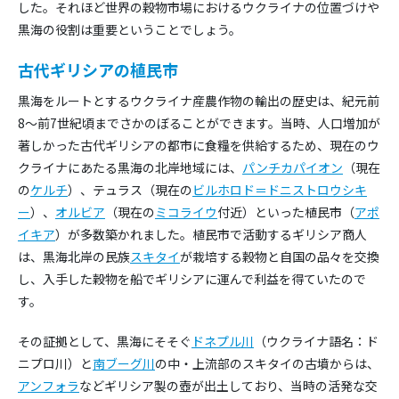
した。それほど世界の穀物市場におけるウクライナの位置づけや
黒海の役割は重要ということでしょう。
古代ギリシアの植民市
黒海をルートとするウクライナ産農作物の輸出の歴史は、紀元前
8～前7世紀頃までさかのぼることができます。当時、人口増加が
著しかった古代ギリシアの都市に食糧を供給するため、現在のウ
クライナにあたる黒海の北岸地域には、
パンチカパイオン
（現在
の
ケルチ
）、テュラス（現在の
ビルホロド＝ドニストロウシキ
ー
）、
オルビア
（現在の
ミコライウ
付近）といった植民市（
アポ
イキア
）が多数築かれました。植民市で活動するギリシア商人
は、黒海北岸の民族
スキタイ
が栽培する穀物と自国の品々を交換
し、入手した穀物を船でギリシアに運んで利益を得ていたので
す。
その証拠として、黒海にそそぐ
ドネプル川
（ウクライナ語名：ド
ニプロ川）と
南ブーグ川
の中・上流部のスキタイの古墳からは、
アンフォラ
などギリシア製の壺が出土しており、当時の活発な交