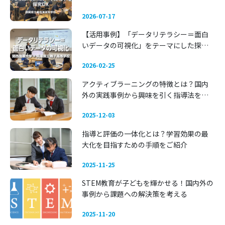
DX 〜静岡県立藤枝東高等学校〜
2026-07-17
【活用事例】「データリテラシー＝面白
いデータの可視化」をテーマにした探究
学習 —— 関西国際大学 × 兵庫県立舞子高
2026-02-25
等学校
アクティブラーニングの特徴とは？国内
外の実践事例から興味を引く指導法を考
える
2025-12-03
指導と評価の一体化とは？学習効果の最
大化を目指すための手順をご紹介
2025-11-25
STEM教育が子どもを輝かせる！国内外の
事例から課題への解決策を考える
2025-11-20