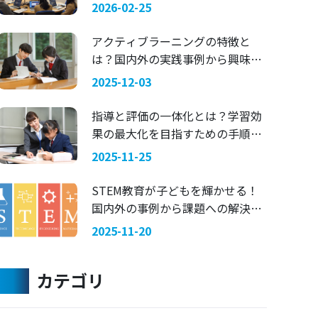
マにした探究学習 —— 関西国際大
2026-02-25
学 × 兵庫県立舞子高等学校
アクティブラーニングの特徴と
は？国内外の実践事例から興味を
引く指導法を考える
2025-12-03
指導と評価の一体化とは？学習効
果の最大化を目指すための手順を
ご紹介
2025-11-25
STEM教育が子どもを輝かせる！
国内外の事例から課題への解決策
を考える
2025-11-20
カテゴリ