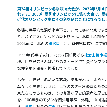
第24回
オリンピック冬季競技大会
が、2022年2月
れます。
2008年夏季オリンピック
に続く大会で、夏
近代オリンピック史にその名を刻むことになるでし
冬場の月平均気温が氷点下と、非常に寒い北京です
り、バイアスロンなどの雪上競技は、北京中心部から
100km以上北西の
張家口
（河北省張家口市）にて実
1990年代半ば以降、北京は国が掲げる
社会主義市場
様、目を見張らんばかりのスピードで社会インフラ
な住宅地を開発・拡張してきました。
しかし、世界に名だたる高級ホテルが林立しようと
華々しく営業しようと、世界のスター建築家たちの
京たらしめるものは、その豊富な歴史的遺産と歴史
を、100年前のモダンな西洋建築群「外灘」（中国
ら、
黄埔江
対岸の
浦東
地区高層ビル群のスカイライ