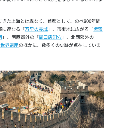
きた上海とは異なり、首都として、のべ800年間
部に連なる「
万里の長城
」、市街地に広がる「
紫禁
河
」、南西郊外の「
周口店洞穴
」、北西郊外の
の
世界遺産
のほかに、数多くの史跡が点在していま