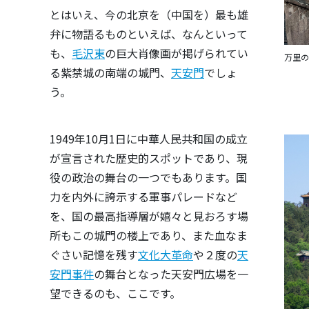
とはいえ、今の北京を（中国を）最も雄
弁に物語るものといえば、なんといって
も、
毛沢東
の巨大肖像画が掲げられてい
万里の
る紫禁城の南端の城門、
天安門
でしょ
う。
1949年10月1日に中華人民共和国の成立
が宣言された歴史的スポットであり、現
役の政治の舞台の一つでもあります。国
力を内外に誇示する軍事パレードなど
を、国の最高指導層が嬉々と見おろす場
所もこの城門の楼上であり、また血なま
ぐさい記憶を残す
文化大革命
や２度の
天
安門事件
の舞台となった天安門広場を一
望できるのも、ここです。