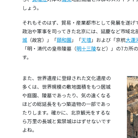
しょう。
それもそのはず、貿易・産業都市として発展を遂げて
政治や軍事を司ってきた北京には、延慶など市域北
城
（故宮）」「
頤和園
」「
天壇
」および「京杭
大運
「明・清代の皇帝陵墓（
明十三陵
など）」の7カ所
す。
また、世界遺産に登録された文化遺産の
多くは、世界規模の敷地面積をもつ居城
や庭園、陵墓であったり、気の遠くなる
ほどの総延長をもつ築造物の一部であっ
たりします。確かに、北京観光をするな
ら万里の長城と紫禁城ははずせないです
よね。