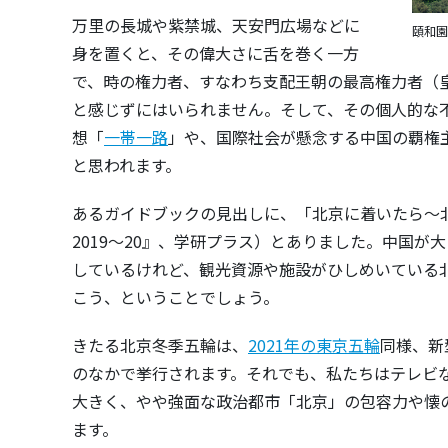
万里の長城や紫禁城、天安門広場などに
頤和園
身を置くと、その偉大さに舌を巻く一方
で、時の権力者、すなわち支配王朝の最高権力者（
と感じずにはいられません。そして、その個人的な
想「
一帯一路
」や、国際社会が懸念する中国の覇権
と思われます。
あるガイドブックの見出しに、「北京に着いたら～
2019～20』、学研プラス）とありました。中国
しているけれど、観光資源や施設がひしめいている
こう、ということでしょう。
きたる北京冬季五輪は、
2021年の東京五輪
同様、新
のなかで挙行されます。それでも、私たちはテレビ
大きく、やや強面な政治都市「北京」の包容力や懐
ます。