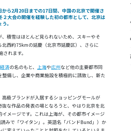
４日から2月20日までの17日間、中国の
北京
で開催さ
冬２大会の開催を経験した初の都市として、北京は
ょう。
が、積雪はほとんど見られないため、スキーやそ
北西約75kmの延慶（北京市延慶区）、さらに
施されます。
経済
の名のもと、
上海
や
広州
など他の主要都市同
を整備し、企業や商業施設を積極的に誘致し、新た
、高級ブランドが入居するショッピングモールが
奇抜な作品の発表の場となろうと、やはり北京を北
的イメージです。これは上海が、その都市イメージ
語読みで「ワイタン」。英語名「バンドBund」）か
ンに変えていったことと対照をなしているといえま