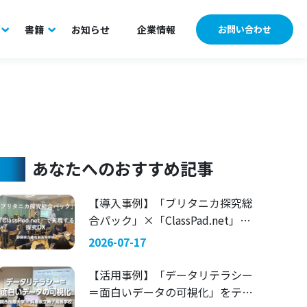
書籍
お知らせ
企業情報
お問い合わせ
あなたへのおすすめ記事
【導入事例】「ブリタニカ探究総
合パック」×「ClassPad.net」で
実現する探究DX 〜静岡県立藤枝
2026-07-17
東高等学校〜
【活用事例】「データリテラシー
＝面白いデータの可視化」をテー