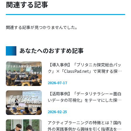
関連する記事
関連する記事が見つかりませんでした。
あなたへのおすすめ記事
【導入事例】「ブリタニカ探究総合パッ
ク」×「ClassPad.net」で実現する探究
DX 〜静岡県立藤枝東高等学校〜
2026-07-17
【活用事例】「データリテラシー＝面白
いデータの可視化」をテーマにした探究
学習 —— 関西国際大学 × 兵庫県立舞子高
2026-02-25
等学校
アクティブラーニングの特徴とは？国内
外の実践事例から興味を引く指導法を考